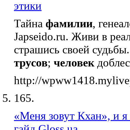
этики
Тайна
фамилии
, генеа
Japseido.ru. Живи в реа
страшись своей судьбы.
трусов
;
человек
доблес
http://wpww1418.mylive
165.
«Меня зовут Кхан», и я 
гайд Gloss.ua