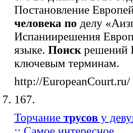
Постановление Европе
человека
по
делу «Аизп
Испаниирешения Европе
языке.
Поиск
решений 
ключевым терминам.
http://EuropeanCourt.ru/
167.
Торчание
трусов
у деву
:: Самое интересное...