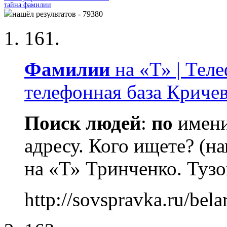
тайна фамилии
нашёл результатов - 79380
161.
Фамилии
на «Т» | Тел
телефонная база Криче
Поиск
людей
:
по
имен
адресу. Кого ищете? (н
на «Т» Тринченко. Тузо
http://sovspravka.ru/be