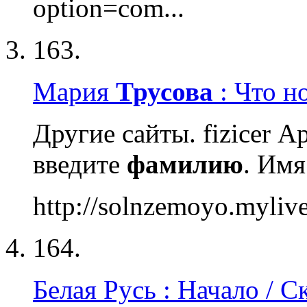
option=com...
163.
Мария
Трусова
: Что н
Другие сайты. fizicer 
введите
фамилию
. Им
http://solnzemoyo.myliv
164.
Белая Русь : Начало / С