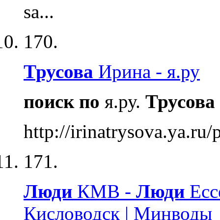
sa...
170.
Трусова
Ирина - я.ру
поиск
по
я.ру.
Трусова
http://irinatrysova.ya.ru
171.
Люди
КМВ -
Люди
Ессе
Кисловодск | Минводы