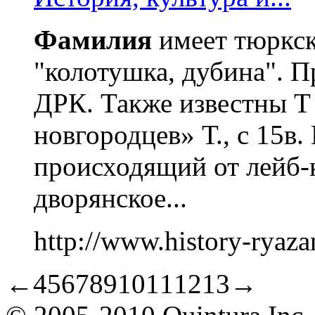
Фамилия
имеет тюркск
"колотушка, дубина". П
ДРК. Также известны 
новгородцев» Т., с 15в.
происходящий от лейб-
дворянское...
http://www.history-rya
←
4
5
6
7
8
9
10
11
12
13
→