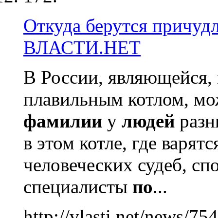
Откуда берутся причуд
ВЛАСТИ.НЕТ
В России, являющейся,
плавильным котлом, мо
фамилии
у
людей
разн
в этом котле, где варят
человеческих судеб, сп
специалисты
по
...
http://vlasti.net/news/75