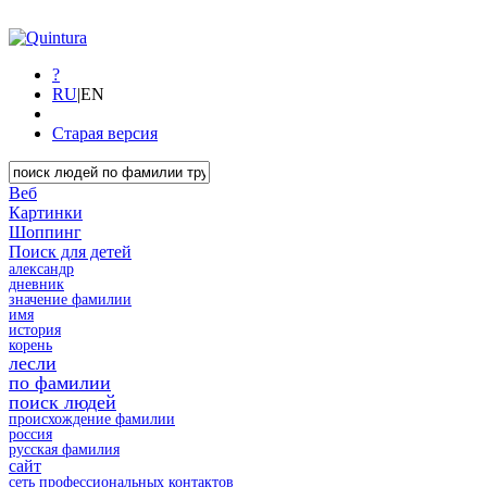
?
RU
|
EN
Старая версия
Веб
Картинки
Шоппинг
Поиск для детей
александр
дневник
значение фамилии
имя
история
корень
лесли
по фамилии
поиск людей
происхождение фамилии
россия
русская фамилия
сайт
сеть профессиональных контактов