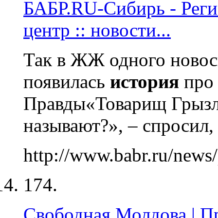
БАБР.RU-Сибирь - Рег
центр :: новости...
Так в ЖЖ одного новос
появилась
история
про 
Правды«Товарищ Грызлов
называют?», – спросил,
http://www.babr.ru/new
174.
Свободная Молдова | П