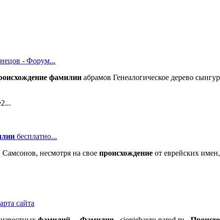
нецов - Форум...
роисхождение
фамилии
абрамов Генеалогическое дерево сынгу
2...
илии
бесплатно...
 Самсонов, несмотря на свое
происхождение
от еврейских имен
рта сайта
 известных
фамилий
…
Фамилия
- sioniebayro.narod.ru -
Происх