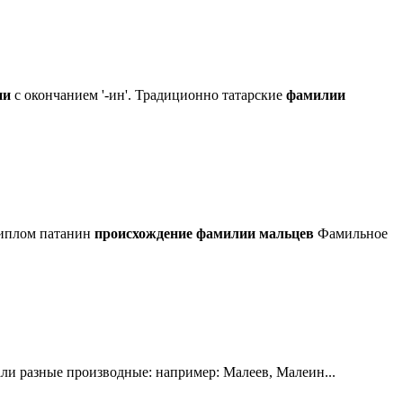
ии
с окончанием '-ин'. Традиционно татарские
фамилии
иплом патанин
происхождение
фамилии
мальцев
Фамильное
али разные производные: например: Малеев, Малеин...