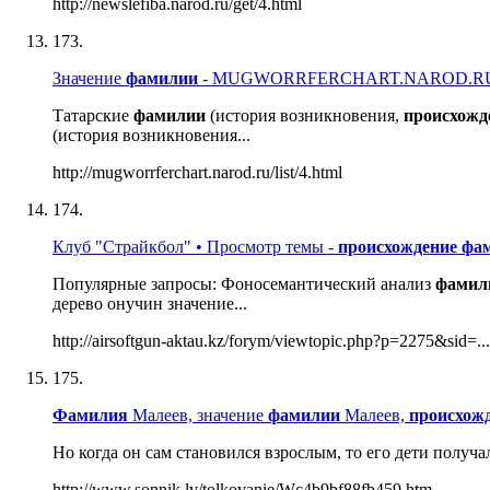
http://newslefiba.narod.ru/get/4.html
173.
Значение
фамилии
- MUGWORRFERCHART.NAROD.RU[zn
Татарские
фамилии
(история возникновения,
происхожд
(история возникновения...
http://mugworrferchart.narod.ru/list/4.html
174.
Клуб "Страйкбол" • Просмотр темы -
происхождение
фа
Популярные запросы: Фоносемантический анализ
фамил
дерево онучин значение...
http://airsoftgun-aktau.kz/forym/viewtopic.php?p=2275&sid=...
175.
Фамилия
Малеев, значение
фамилии
Малеев,
происхож
Но когда он сам становился взрослым, то его дети получ
http://www.sonnik.lv/tolkovanie/Wc4b9bf88fb459.htm