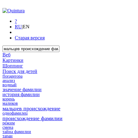
?
RU
|
EN
Старая версия
Веб
Картинки
Шоппинг
Поиск для детей
florageropa
анализ
водный
значение фамилии
история фамилии
корень
маликов
мальцев происхождение
однофамилец
происхождение фамилии
режим
смена
тайна фамилии
таран