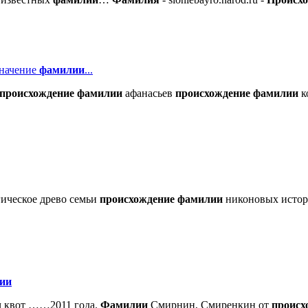
начение
фамилии
...
происхождение
фамилии
афанасьев
происхождение
фамилии
к
гическое древо семьи
происхождение
фамилии
никоновых исто
ии
ч квот ……2011 года.
Фамилии
Смирнин, Смиренкин от
происх