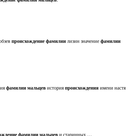
обзев
происхождение
фамилии
лизин значение
фамилии
рия
фамилии
мальцев
история
происхождения
имени настя
ождение
фамилии
мальцев
и старинных …