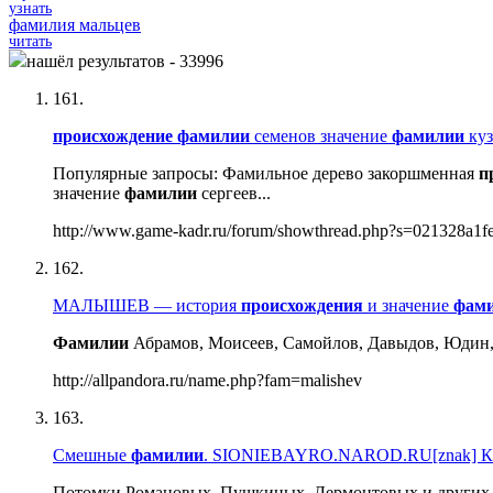
узнать
фамилия мальцев
читать
нашёл результатов - 33996
161.
происхождение
фамилии
семенов значение
фамилии
куз
Популярные запросы: Фамильное дерево закоршменная
п
значение
фамилии
сергеев...
http://www.game-kadr.ru/forum/showthread.php?s=021328a1fe
162.
МАЛЫШЕВ — история
происхождения
и значение
фам
Фамилии
Абрамов, Моисеев, Самойлов, Давыдов, Юдин,
http://allpandora.ru/name.php?fam=malishev
163.
Смешные
фамилии
. SIONIEBAYRO.NAROD.RU[znak] Ка
Потомки Романовых, Пушкиных, Лермонтовых и других