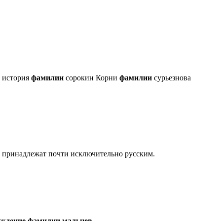
р история
фамилии
сорокин Корни
фамилии
сурьезнова
, принадлежат почти исключительно русским.
ождение
фамилии
мальцев
.