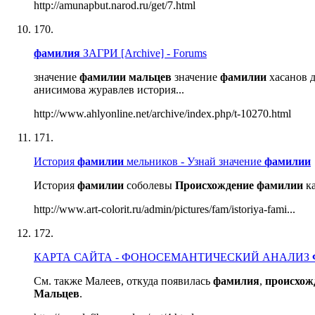
http://amunapbut.narod.ru/get/7.html
170.
фамилия
ЗАГРИ [Archive] - Forums
значение
фамилии
мальцев
значение
фамилии
хасанов 
анисимова журавлев история...
http://www.ahlyonline.net/archive/index.php/t-10270.html
171.
История
фамилии
мельников - Узнай значение
фамилии
История
фамилии
соболевы
Происхождение
фамилии
ка
http://www.art-colorit.ru/admin/pictures/fam/istoriya-fami...
172.
КАРТА САЙТА - ФОНОСЕМАНТИЧЕСКИЙ АНАЛИЗ
См. также Малеев, откуда появилась
фамилия
,
происхож
Мальцев
.