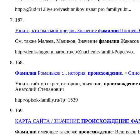
http://g5ud4r1.ilive.ro/ivashinnikov-uznat-pro-familiyu.ht...
167.
Узнать, кто был мой предок. Значение
фамилии
Попцев. С
См. также Малеев, Маликов, Значение
фамилии
Жакасов 
http://denissinggem.narod.ru/cp/Znachenie-familii-Popcev/o...
168.
Фамилия
Романьков :... история,
происхождение
. « Спис
Узнать тайну, секрет, историю, значение,
происхождение
Анатолий Степанович
http://spisok-familiy.ru/?p=1539
169.
КАРТА САЙТА / ЗНАЧЕНИЕ
ПРОИСХОЖДЕНИЕ
ФА
Фамилии
имеющее такое же
происхождение
: Вешняков 