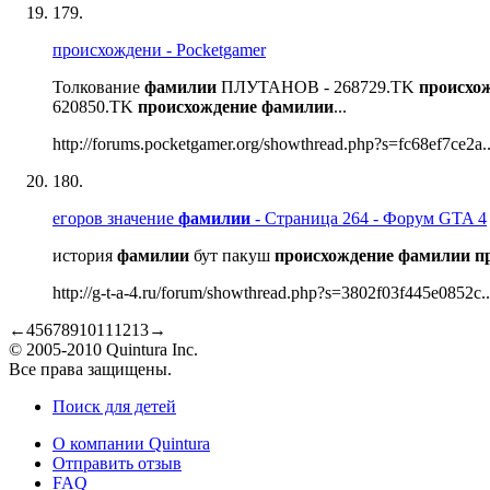
179.
происхождени - Pocketgamer
Толкование
фамилии
ПЛУТАНОВ - 268729.TK
происхо
620850.TK
происхождение
фамилии
...
http://forums.pocketgamer.org/showthread.php?s=fc68ef7ce2a..
180.
егоров значение
фамилии
- Страница 264 - Форум GTA 4
история
фамилии
бут пакуш
происхождение
фамилии
п
http://g-t-a-4.ru/forum/showthread.php?s=3802f03f445e0852c..
←
4
5
6
7
8
9
10
11
12
13
→
© 2005-2010 Quintura Inc.
Все права защищены.
Поиск для детей
О компании Quintura
Отправить отзыв
FAQ