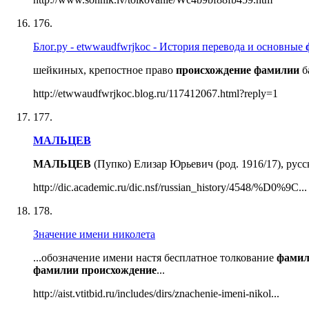
176.
Блог.ру - etwwaudfwrjkoc - История перевода и основные
шейкиных, крепостное право
происхождение
фамилии
б
http://etwwaudfwrjkoc.blog.ru/117412067.html?reply=1
177.
МАЛЬЦЕВ
МАЛЬЦЕВ
(Пупко) Елизар Юрьевич (род. 1916/17), рус
http://dic.academic.ru/dic.nsf/russian_history/4548/%D0%9C...
178.
Значение имени николета
...обозначение имени настя бесплатное толкование
фами
фамилии
происхождение
...
http://aist.vtitbid.ru/includes/dirs/znachenie-imeni-nikol...