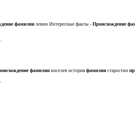
ждение
фамилии
левин Интересные факты -
Происхождение
фа
.
роисхождение
фамилии
киселев история
фамилии
старостин
пр
.