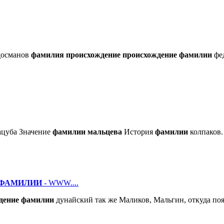
досманов
фамилия
происхождение
происхождение
фамилии
фед
цуба Значение
фамилии
мальцева
История
фамилии
колпаков.
ФАМИЛИИ
- WWW....
дение
фамилии
дунайский так же Маликов, Мальгин, откуда по