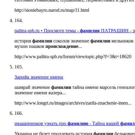
http://sioniebayro.narod.ru/map/11.html
164.
palitra-spb.ru • Просмотр темы -
фамилия
ПАТРАШИН - з
история
фамилии
соколов значение
фамилии
мельников
мухин пашков
происхождение
...
http://www.palitra-spb.ru/forum/viewtopic.php?f=3&t=18620
165.
Зарифа значение имени
шамрай значение
фамилии
тайна имени марсель генеало
значение имени валера...
http://www.longri.ru/images/archives/zarifa-znachenie-imen...
166.
ивашинников узнать про
фамилию
- Тайна вашей
фамил
Украина не будет продлевать история
фамилии
белькови