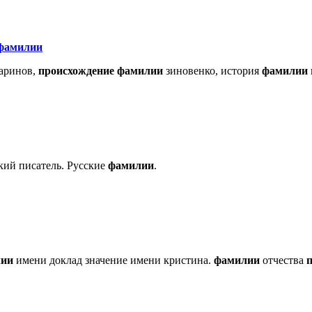
фамилии
аринов,
происхождение
фамилии
зиновенко, история
фамилии
ский писатель. Русские
фамилии
.
лии
имени доклад значение имени кристина.
фамилии
отчества