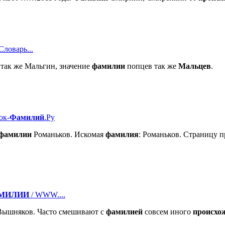
ловарь...
так же Мальгин, значение
фамилии
попцев так же
Мальцев
.
ок-
Фамилий
.Ру
фамилии
Романьков. Искомая
фамилия
: Романьков. Страницу п
МИЛИИ
/ WWW....
Вышняков. Часто смешивают с
фамилией
совсем иного
происхо