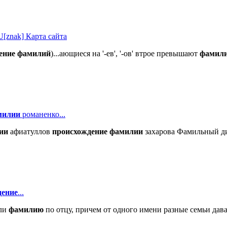
ak] Карта сайта
ение
фамилий
)...ающиеся на '-ев', '-ов' втрое превышают
фамил
милии
романенко...
ии
афиатуллов
происхождение
фамилии
захарова Фамильный д
дение
...
али
фамилию
по отцу, причем от одного имени разные семьи дав