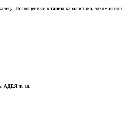
ранец. | Посвященный в
тайны
кабалистики, алхимии или
ь.
АДЕЯ
ж. ад.