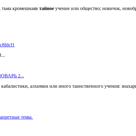
яя, тьма кромешнаяв
тайное
учение или общество; новичок, новоб
c8fdcf1
...
ВАРЬ 2...
кабалистики, алхимии или иного таинственного учения: знахар
запретные темы.