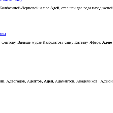
Колбасиной-Черновой и с ее
Адей
, ставшей два года назад жен
хивы
 Сеитову, Вяльше-мурзе Казбулатову сыну Катаеву, Яферу,
Адею
ий, Адвогадов, Адептов,
Адей
, Адамантов, Академиков , Адъю