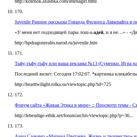
http://kotenok.axashka.com/imenagirl.html
170.
Juvenile Ранние рассказы Говарда Филипса Лавкрафта в пе
«У меня нет подходящей пары лош-а-
адей
, и я не…» - «Д
http://hpdragonrealm.narod.ru/juvenile.htm
171.
Тьфу-тьфу-тьфу или ваша реклама №13 (Сумерки. Игра н
Последний визит: Сегодня 17:02:07. *картинка кликабельн
http://hearttwilight.rolka.su/viewtopic.php?id=725
172.
Форум сайта «Живая Этика в мире» :: Просмотр темы - Ск
http://lebendige-ethik.net/forum/archiv/viewtopic.php?p=36...
173.
Анна Саакянц «Марина Цветаева. Жизнь и творчество» на