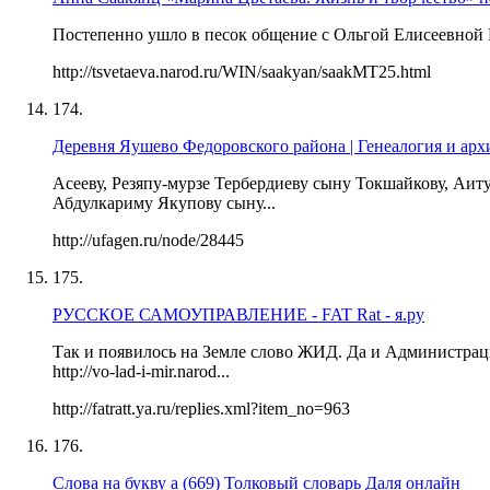
Постепенно ушло в песок общение с Ольгой Елисеевной 
http://tsvetaeva.narod.ru/WIN/saakyan/saakMT25.html
174.
Деревня Яушево Федоровского района | Генеалогия и ар
Асееву, Резяпу-мурзе Тербердиеву сыну Токшайкову, Аиту
Абдулкариму Якупову сыну...
http://ufagen.ru/node/28445
175.
РУССКОЕ САМОУПРАВЛЕНИЕ - FAT Rat - я.ру
Так и появилось на Земле слово ЖИД. Да и Администрац
http://vo-lad-i-mir.narod...
http://fatratt.ya.ru/replies.xml?item_no=963
176.
Слова на букву а (669) Толковый словарь Даля онлайн