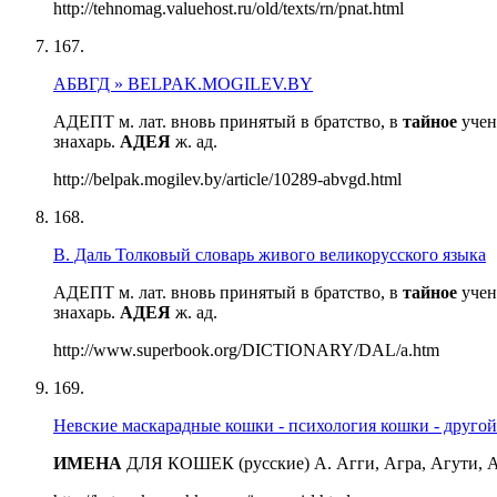
http://tehnomag.valuehost.ru/old/texts/rn/pnat.html
167.
АБВГД » BELPAK.MOGILEV.BY
АДЕПТ м. лат. вновь принятый в братство, в
тайное
учен
знахарь.
АДЕЯ
ж. ад.
http://belpak.mogilev.by/article/10289-abvgd.html
168.
В. Даль Толковый словарь живого великорусского языка
АДЕПТ м. лат. вновь принятый в братство, в
тайное
учен
знахарь.
АДЕЯ
ж. ад.
http://www.superbook.org/DICTIONARY/DAL/a.htm
169.
Невские маскарадные кошки - психология кошки - друго
ИМЕНА
ДЛЯ КОШЕК (русские) А. Агги, Агра, Агути, А