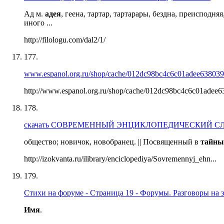
Ад м.
адея
, геена, тартар, тартарары, бездна, преисподн
иного ...
http://filologu.com/dal2/1/
177.
www.espanol.org.ru/shop/cache/012dc98bc4c6c01adee638039
http://www.espanol.org.ru/shop/cache/012dc98bc4c6c01adee63
178.
скачать СОВРEМEННЫЙ ЭНЦИКЛОПEДИЧEСКИЙ СЛО
общество; новичок, новобранец. || Посвященный в
тайны
http://izokvanta.ru/ilibrary/enciclopediya/Sovremennyj_ehn...
179.
Стихи на форуме - Страница 19 - Форумы. Разговоры на 
Имя
.