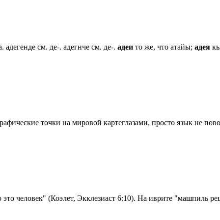
 адегенде см. де-. адегнче см. де-.
адеи
то же, что атайы;
адея
кы
рафические точки на мировой картеглазами, просто язык не пово
то это человек" (Коэлет, Экклезиаст 6:10). На иврите "машпиль 