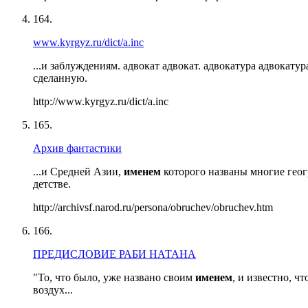
164.
www.kyrgyz.ru/dict/a.inc
...и заблуждениям. адвокат адвокат. адвокатура адвокатура.
сделанную.
http://www.kyrgyz.ru/dict/a.inc
165.
Архив фантастики
...и Средней Азии,
именем
которого названы многие геог
детстве.
http://archivsf.narod.ru/persona/obruchev/obruchev.htm
166.
ПРЕДИСЛОВИЕ РАБИ НАТАНА
"То, что было, уже названо своим
именем
, и известно, ч
воздух...