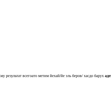
Ему результат всегоато метим йехай/йе эль беров/ хасдо барух
аде