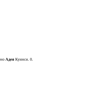
рено
Адея
Куинси. 0.