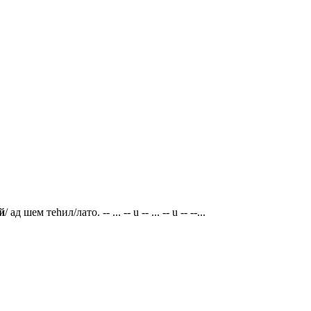
й
/ ад шем теhил/лато. -- ... -- u -- ... -- u -- --...