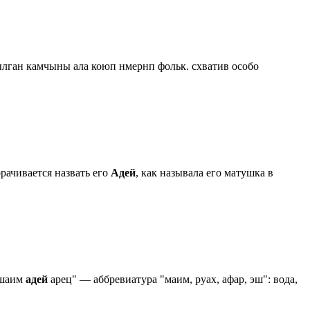
лган камчыны ала коюп нмернп фольк. схватив особо
рачивается назвать его
Адей
, как называла его матушка в
решаим
адей
арец" — аббревиатура "маим, руах, афар, эш": вода,