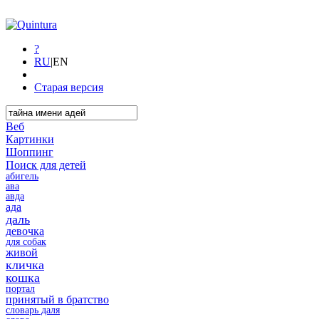
?
RU
|
EN
Старая версия
Веб
Картинки
Шоппинг
Поиск для детей
абигель
ава
авда
ада
даль
девочка
для собак
живой
кличка
кошка
портал
принятый в братство
словарь даля