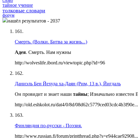
слово
тайное учение
толковые словари
форум
нашёл результатов - 2037
161.
Смерть. (Волки. Битва за жизнь...)
Адея
. Смерть. Нам нужны
http://wolveslife.ibord.ru/viewtopic.php?id=96
162.
Даниэль Бен Йехуда ха-Даян (Рим, 13 в.), Йигдаль
Он провидит и знает наши
тайны
; Изначально известен 
http://old.eshkolot.ru/dat4/0/8d/08d62c5779ced03cdc4b3f90e...
163.
Финляндия по-русски - Поэзия.
http://www.russian.fi/forum/printthread.php?s=e944cae92908...