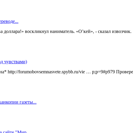
реводе...
ва доллара!» воскликнул наниматель. «О’кей», - сказал извозчик.
ад чувствами)
а* http://forumobovsemnasvete.spybb.ru/vie … p;p=9#p979 Прове
анкопии газеты...
 сайте "Мир...