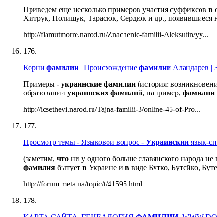
Приведем еще несколько примеров участия суффиксов
в
о
Хитрук, Полищук, Тарасюк, Сердюк и др., появившиеся н
http://flamutmorre.narod.ru/Znachenie-familii-Aleksutin/yy...
176.
Корни
фамилии
| Происхождение
фамилии
Аландарев | З
Примеры -
украинские
фамилии
(история: возникновен
образовании
украинских
фамилий
, например,
фамилии
http://icsethevi.narod.ru/Tajna-familii-3/online-45-of-Pro...
177.
Просмотр темы - Языковой вопрос -
Украинский
язык-сп
(заметим,
что
ни у одного больше славянского народа не
фамилия
бытует
в
Украине и
в
виде Бутко, Бутейко, Буте
http://forum.meta.ua/topic/t/41595.html
178.
КАРТА САЙТА, ГЕНЕАЛОГИЯ
ФАМИЛИИ
, WWW.DO