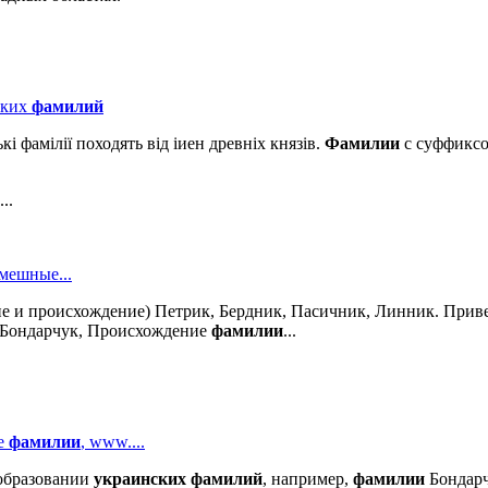
ских
фамилий
ські фамілії походять від іиен древніх князів.
Фамилии
с суффиксо
..
мешные...
ие и происхождение) Петрик, Бердник, Пасичник, Линник. Прив
Бондарчук, Происхождение
фамилии
...
е
фамилии
, www....
бразовании
украинских
фамилий
, например,
фамилии
Бондарч