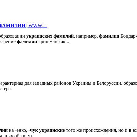
ФАМИЛИИ
| WWW....
бразовании
украинских
фамилий
, например,
фамилии
Бондарч
Значение
фамилии
Гришман так...
арактерная для западных районов Украины и Белоруссии, образ
стера.
лии
на -енко, -
чук
украинские
того же происхождения, но и
в
юж
адных областях.