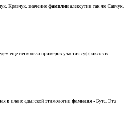
ук, Кравчук, значение
фамилии
алексутин так же Савчук,
едем еще несколько примеров участия суффиксов
в
ная
в
плане адыгской этимологии
фамилия
- Бута. Эта