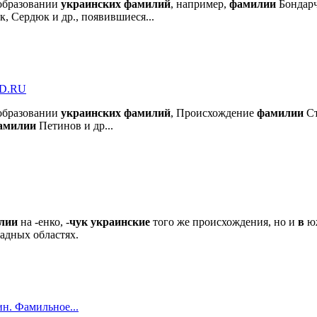
бразовании
украинских
фамилий
, например,
фамилии
Бондарч
, Сердюк и др., появившиеся...
D.RU
бразовании
украинских
фамилий
, Происхождение
фамилии
Ст
амилии
Петинов и др...
лии
на -енко, -
чук
украинские
того же происхождения, но и
в
юж
адных областях.
н. Фамильное...