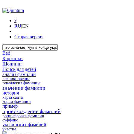
?
RU
|
EN
Старая версия
Веб
Картинки
Шоппинг
Поиск для детей
анализ фамилии
возникновение
генеалогия фамилии
значение фамилии
история
карта сайта
корни фамилии
пример
происхождение фамилий
расшифровка фамилии
суффикс
украинских фамилий
участие