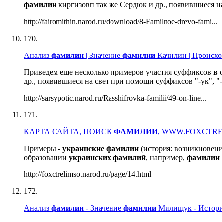
фамилии
киргизовп так же Сердюк и др., появившиеся н
http://fairomithin.narod.ru/download/8-Familnoe-drevo-fami...
170.
Анализ
фамилии
| Значение
фамилии
Качилин | Происхо
Приведем еще несколько примеров участия суффиксов
в
о
др., появившиеся на свет при помощи суффиксов "-ук", "
http://sarsypotic.narod.ru/Rasshifrovka-familii/49-on-line...
171.
КАРТА САЙТА, ПОИСК
ФАМИЛИИ
, WWW.FOXCTR
Примеры -
украинские
фамилии
(история: возникновен
образовании
украинских
фамилий
, например,
фамилии
http://foxctrelimso.narod.ru/page/14.html
172.
Анализ
фамилии
- Значение
фамилии
Милищук - Истор