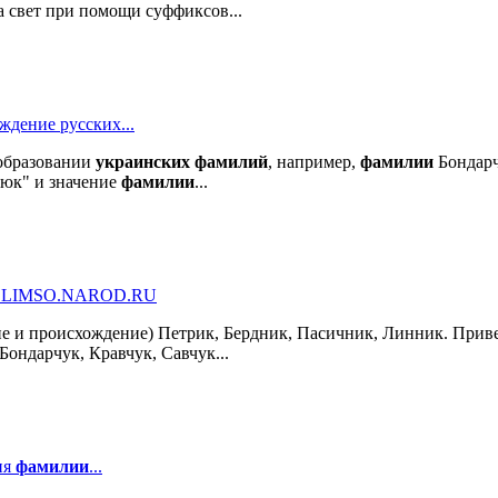
а свет при помощи суффиксов...
ждение русских...
бразовании
украинских
фамилий
, например,
фамилии
Бондарч
-юк" и значение
фамилии
...
ELIMSO.NAROD.RU
ие и происхождение) Петрик, Бердник, Пасичник, Линник. Прив
Бондарчук, Кравчук, Савчук...
ия
фамилии
...