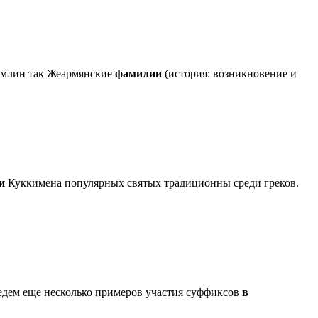
млин так Жеармянские
фамилии
(история: возникновение и
и
Куккимена популярных святых традиционны среди греков.
едем еще несколько примеров участия суффиксов
в