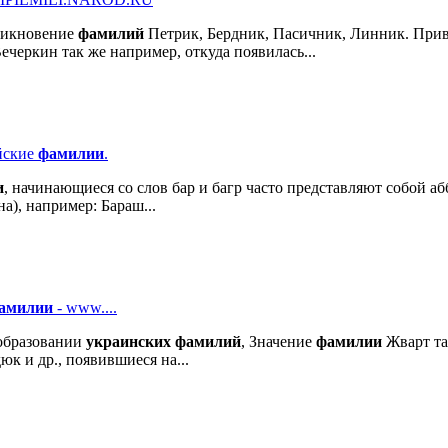
никновение
фамилий
Петрик, Бердник, Пасичник, Линник. Прив
ечеркин так же например, откуда появилась...
ейские
фамилии
.
и
, начинающиеся со слов бар и багр часто представляют собой а
а), например: Бараш...
амилии
- www....
бразовании
украинских
фамилий
, Значение
фамилии
Жварт та
к и др., появившиеся на...