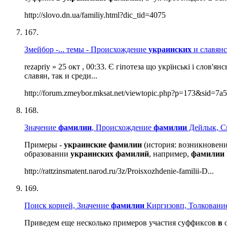
http://slovo.dn.ua/familiy.html?dic_tid=4075
167.
Змейбор -... темы - Происхождение
украинских
и славян
rezapriy » 25 окт , 00:33. Є гіпотеза що укрїнські і слов'ян
славян, так и среди...
http://forum.zmeybor.mksat.net/viewtopic.php?p=173&sid=7a5.
168.
Значение
фамилии
, Происхождение
фамилии
Дейлык, С
Примеры -
украинские
фамилии
(история: возникновен
образовании
украинских
фамилий
, например,
фамилии
http://rattzinsmatent.narod.ru/3z/Proisxozhdenie-familii-D...
169.
Поиск корней, Значение
фамилии
Киргизовп, Толковани
Приведем еще несколько примеров участия суффиксов
в
о