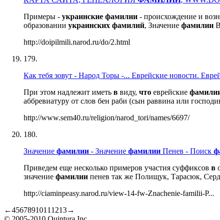
Примеры -
украинские
фамилии
- происхождение и воз
образовании
украинских
фамилий
, Значение
фамилии
В
http://doipilmili.narod.ru/do/2.html
179.
Как тебя зовут - Народ Торы -... Еврейские новости. Евр
При этом надлежит иметь
в
виду,
что
еврейские
фамили
аббревиатуру от слов бен раби (сын раввина или господин
http://www.sem40.ru/religion/narod_tori/names/6697/
180.
Значение
фамилии
- Значение
фамилии
Пенев - Поиск
ф
Приведем еще несколько примеров участия суффиксов
в
о
значение
фамилии
пенев так же Полищук, Тарасюк, Сердю
http://ciaminpeasy.narod.ru/view-14-fw-Znachenie-familii-P...
←
4
5
6
7
8
9
10
11
12
13
→
© 2005-2010 Quintura Inc.