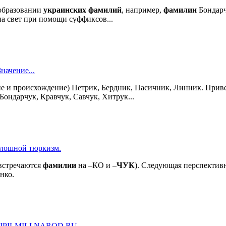
бразовании
украинских
фамилий
, например,
фамилии
Бондарч
а свет при помощи суффиксов...
начение...
ие и происхождение) Петрик, Бердник, Пасичник, Линник. Прив
Бондарчук, Кравчук, Савчук, Хитрук...
лошной тюркизм.
 встречаются
фамилии
на –КО и –
ЧУК
). Следующая перспектив
нко.
IPILMILI.NAROD.RU