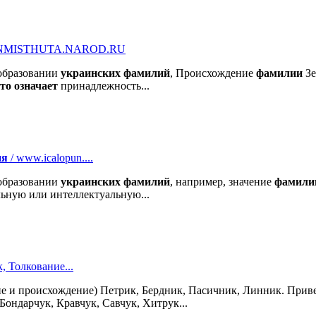
NMISTHUTA.NAROD.RU
бразовании
украинских
фамилий
, Происхождение
фамилии
Зе
то
означает
принадлежность...
ия
/ www.icalopun....
бразовании
украинских
фамилий
, например, значение
фамили
ьную или интеллектуальную...
 Толкование...
ие и происхождение) Петрик, Бердник, Пасичник, Линник. Прив
Бондарчук, Кравчук, Савчук, Хитрук...