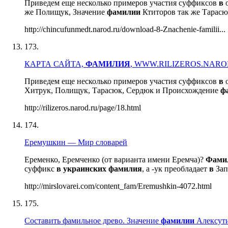
Приведем еще несколько примеров участия суффиксов
в
о
же Полищук, Значение
фамилии
Ктиторов так же Тарасюк
http://chincufunmedt.narod.ru/download-8-Znachenie-familii...
173.
КАРТА САЙТА,
ФАМИЛИЯ
, WWW.RILIZEROS.NARO
Приведем еще несколько примеров участия суффиксов
в
о
Хитрук, Полищук, Тарасюк, Сердюк и Происхождение
ф
http://rilizeros.narod.ru/page/18.html
174.
Еремушкин — Мир словарей
Еременко, Еремченко (от варианта имени Еремча)?
Фами
суффикс
в
украинских
фамилия
, а -ук преобладает
в
Зап
http://mirslovarei.com/content_fam/Eremushkin-4072.html
175.
Составить фамильное древо. Значение
фамилии
Алексути