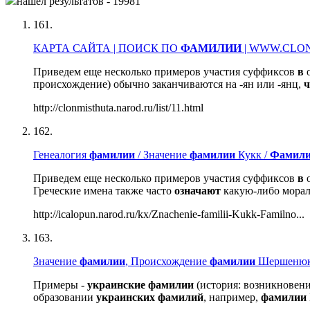
нашёл результатов - 19981
161.
КАРТА САЙТА | ПОИСК ПО
ФАМИЛИИ
| WWW.CLO
Приведем еще несколько примеров участия суффиксов
в
о
происхождение) обычно заканчиваются на -ян или -янц,
ч
http://clonmisthuta.narod.ru/list/11.html
162.
Генеалогия
фамилии
/ Значение
фамилии
Кукк /
Фамил
Приведем еще несколько примеров участия суффиксов
в
о
Греческие имена также часто
означают
какую-либо морал
http://icalopun.narod.ru/kx/Znachenie-familii-Kukk-Familno...
163.
Значение
фамилии
, Происхождение
фамилии
Шершенюк,
Примеры -
украинские
фамилии
(история: возникновен
образовании
украинских
фамилий
, например,
фамилии