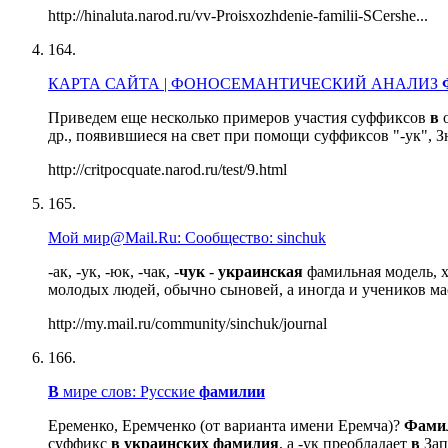
http://hinaluta.narod.ru/vv-Proisxozhdenie-familii-SCershe...
164.
КАРТА САЙТА | ФОНОСЕМАНТИЧЕСКИЙ АНАЛИЗ
Приведем еще несколько примеров участия суффиксов
в
о
др., появившиеся на свет при помощи суффиксов "-ук", 
http://critpocquate.narod.ru/test/9.html
165.
Мой мир@Mail.Ru: Сообщество: sinchuk
-ак, -ук, -юк, -чак, -
чук
-
украинская
фамильная модель, х
молодых людей, обычно сыновей, а иногда и учеников ма
http://my.mail.ru/community/sinchuk/journal
166.
В
мире слов: Русские
фамилии
Еременко, Еремченко (от варианта имени Еремча)?
Фами
суффикс
в
украинских
фамилия
, а -ук преобладает
в
Зап