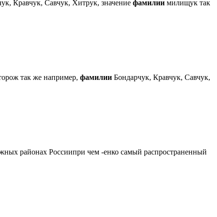
ук, Кравчук, Савчук, Хитрук, значение
фамилии
милищук так
орож так же например,
фамилии
Бондарчук, Кравчук, Савчук,
ных районах Россиипри чем -енко самый распространенный