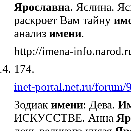
Ярославна
. Яслина. Я
раскроет Вам тайну
им
анализ
имени
.
http://imena-info.narod.r
174.
inet-portal.net.ru/forum/
Зодиак
имени
: Дева.
И
ИСКУССТВЕ. Анна
Яр
дочь великого князя
Яр