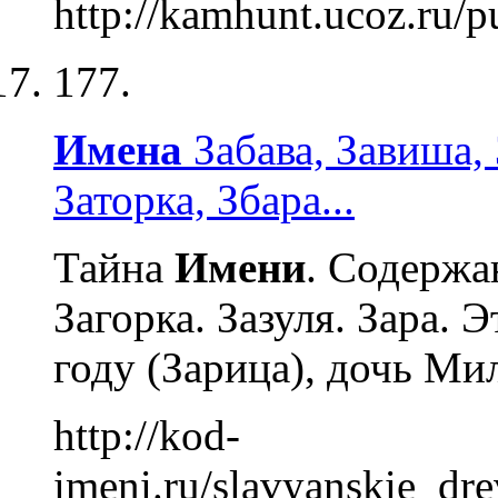
http://kamhunt.ucoz.ru/pu
177.
Имена
Забава, Завиша, З
Заторка, Збара...
Тайна
Имени
. Содержа
Загорка. Зазуля. Зара. 
году (Зарица), дочь Ми
http://kod-
imeni.ru/slavyanskie_dre