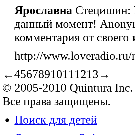
Ярославна
Стецишин: 
данный момент! Anonym
комментария от своего
http://www.loveradio.ru
←
4
5
6
7
8
9
10
11
12
13
→
© 2005-2010 Quintura Inc.
Все права защищены.
Поиск для детей