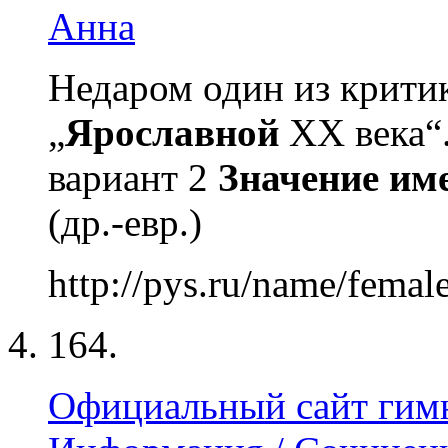
Анна
Недаром один из крити
„
Ярославной
XX века“
вариант 2
Значение
им
(др.-евр.)
http://pys.ru/name/femal
164.
Официальный сайт гимн