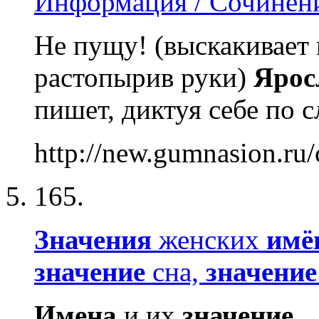
Информация / Сочинение
Не пущу! (выскакивает
растопырив руки)
Ярос
пишет, диктуя себе по с
http://new.gumnasion.ru/
165.
Значения
женских
имё
значение
сна,
значение
Имена
и их
значение
.