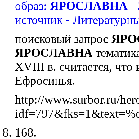
образ:
ЯРОСЛАВНА
- 
источник - Литературны
поисковый запрос
ЯРО
ЯРОСЛАВНА
тематика
XVIII в. считается, что
Ефросинья.
http://www.surbor.ru/he
idf=797&fks=1&text=%d
168.