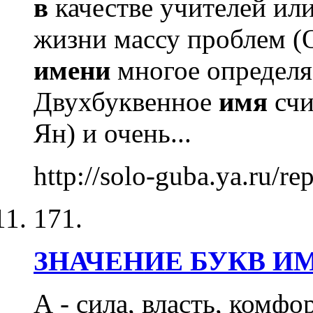
в
качестве учителей ил
жизни массу проблем (
имени
многое определ
Двухбуквенное
имя
счи
Ян) и очень...
http://solo-guba.ya.ru/r
171.
ЗНАЧЕНИЕ
БУКВ
И
А - сила, власть, комфо