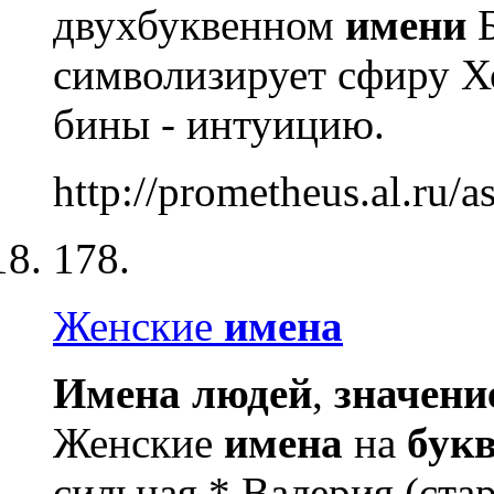
двухбуквенном
имени
Б
символизирует сфиру Х
бины - интуицию.
http://prometheus.al.ru/as
178.
Женские
имена
Имена
людей
,
значени
Женские
имена
на
бук
сильная * Валерия (стар.