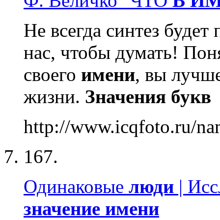
Ф. Величко "ЧТО
В
И
Не всегда синтез будет 
нас, чтобы думать! Пон
своего
имени
, вы лучш
жизни.
Значения
букв
http://www.icqfoto.ru/n
167.
Одинаковые
люди
| Исс
значение
имени