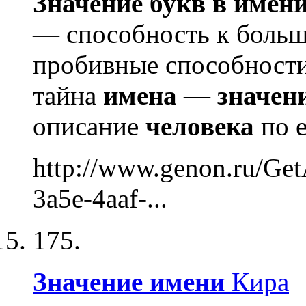
Значение
букв
в
имен
— способность к больш
пробивные способност
тайна
имена
—
значен
описание
человека
по 
http://www.genon.ru/Ge
3a5e-4aaf-...
175.
Значение
имени
Кира