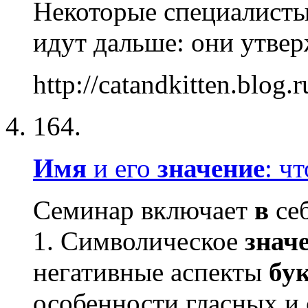
Некоторые специалисты
идут дальше: они утвер
http://catandkitten.blog
164.
Имя
и его
значение
: ч
Семинар включает
в
себ
1. Символическое
знач
негативные аспекты
бу
особенности гласных и 